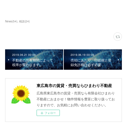
News
(
54
)
相談
(
24
)
2019.06.21 00:00
2019.06.19 00:00
不動産の所有期間によって
売却にあたり、印紙税と登
税率が変わります
録免許税は必ず必要
東広島市の賃貸・売買ならひまわり不動産
広島県東広島市の賃貸・売買なら有限会社ひまわり
不動産におまかせ！物件情報を豊富に取り扱ってお
りますので、お気軽にお問い合わせください。
フォロー