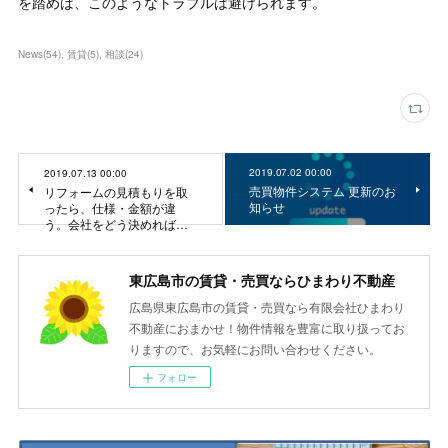
を踏めば、このようなトラブルは避けられます。
News
(
54
)
賃貸
(
5
)
相談
(
24
)
2019.07.02 00:00
2019.07.13 00:00
売買物件システム 更新のお
リフォームの見積もりを取
知らせ
ったら、仕様・金額が違
う。会社をどう決めれば…
東広島市の賃貸・売買ならひまわり不動産
広島県東広島市の賃貸・売買なら有限会社ひまわり
不動産におまかせ！物件情報を豊富に取り扱ってお
りますので、お気軽にお問い合わせください。
フォロー