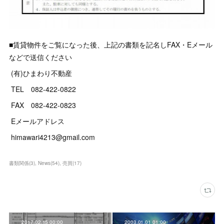
■賃貸物件をご覧になった後、上記の書類を記名しFAX・Eメール
などで送信ください
(有)ひまわり不動産
TEL 082-422-0822
FAX 082-422-0823
Eメールアドレス
himawari4213@gmail.com
書類関係
(
3
)
News
(
54
)
売買
(
17
)
2017.02.15 00:00
2003.01.01 01:00