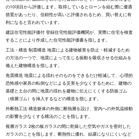
の10項目から評価します。取得しているとローンを組む際に優遇
措置があったり、信頼性が高いと評価されるため、買い替えに有
利になると言われています。
建設住宅性能評価付 登録住宅性能評価機関が、実際に住宅を検査
することにより作成した住宅性能評価書を指します。
工法・構造 制震構造 地震による建物被害を防止・軽減するため
の方法の一つで、地震によって生じる振動を吸収させる仕組みを
備えた建物構造を指します。
免震構造 地震による揺れそのものをできるだけ軽減して、心理的
恐怖感や家具の転倒などによる災害を少なくするために、建物の
基礎と土台の間に地震の揺れを建物に伝えにくくする防振ゴム
（積層ゴム）を挿入するなどの構造を指します。
外断熱工法 構造躯体の外側に断熱層を設け、室内への外気温移動
の影響を少なくする構法のことを指します。
複層ガラス 2枚の板ガラスの間に乾燥した空気やガスを密封した
ガラスのことを指します。断熱性に優れ、結露になりにくいなど