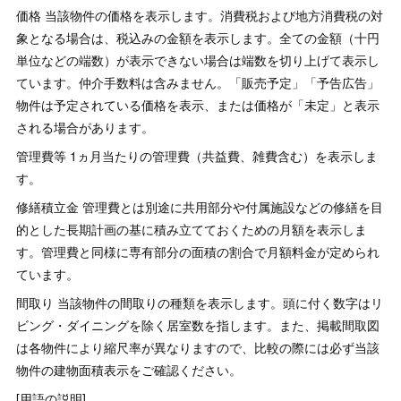
価格 当該物件の価格を表示します。消費税および地方消費税の対
象となる場合は、税込みの金額を表示します。全ての金額（十円
単位などの端数）が表示できない場合は端数を切り上げて表示し
ています。仲介手数料は含みません。「販売予定」「予告広告」
物件は予定されている価格を表示、または価格が「未定」と表示
される場合があります。
管理費等 1ヵ月当たりの管理費（共益費、雑費含む）を表示しま
す。
修繕積立金 管理費とは別途に共用部分や付属施設などの修繕を目
的とした長期計画の基に積み立てておくための月額を表示しま
す。管理費と同様に専有部分の面積の割合で月額料金が定められ
ています。
間取り 当該物件の間取りの種類を表示します。頭に付く数字はリ
ビング・ダイニングを除く居室数を指します。また、掲載間取図
は各物件により縮尺率が異なりますので、比較の際には必ず当該
物件の建物面積表示をご確認ください。
[用語の説明]