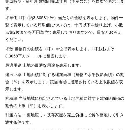
完成時期・築年月 建物の完成年月（予定含む）を西暦で表示しま
す。
坪単価 1坪（約3.3058平米）当たりの金額を表示します。物件一
覧で表示している坪単価については、十円以下を繰り上げ、小数
点第2位までを万円単位で表示しておりますので、目安とお考え
ください。
坪数 当物件の面積を（坪）単位で表示します。1坪おおよそ
3.3058平方メートルに相当します。
最適用途 土地の最適な用途を表示します。
建ぺい率 土地面積に対する建築面積（建物の水平投影面積）の割
合（％）を表示します。該当地域に指定されている上限数値を表
示します。
容積率 当該地域に指定されている土地面積に対する建物延面積の
割合の上限（％）を表示します。
引渡方法 ・更地渡し - 既存家屋を売主負担にて解体整地して引き
渡す条件です。