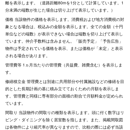
離を表示します。（道路距離80mを1分として計算しています。1
分未満の端数が生じた場合は切り上げて表示しています。）
価格 当該物件の価格を表示します。消費税および地方消費税の対
象となる場合は、税込みの金額を表示します。全ての金額（十円
単位などの端数）が表示できない場合は端数を切り上げて表示し
ています。仲介手数料は含みません。「販売予定」「予告広告」
物件は予定されている価格を表示、または価格が「未定」と表示
される場合があります。
管理費等 1ヵ月当たりの管理費（共益費、雑費含む）を表示しま
す。
修繕積立金 管理費とは別途に共用部分や付属施設などの修繕を目
的とした長期計画の基に積み立てておくための月額を表示しま
す。管理費と同様に専有部分の面積の割合で月額料金が定められ
ています。
間取り 当該物件の間取りの種類を表示します。頭に付く数字はリ
ビング・ダイニングを除く居室数を指します。また、掲載間取図
は各物件により縮尺率が異なりますので、比較の際には必ず当該