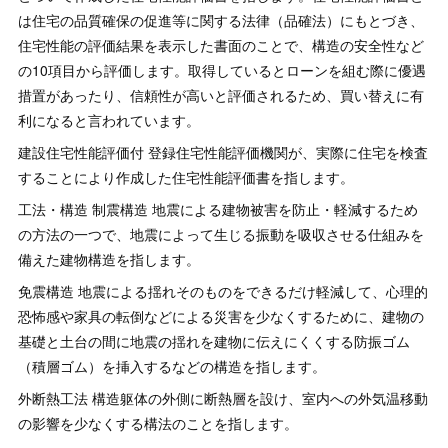
は住宅の品質確保の促進等に関する法律（品確法）にもとづき、
住宅性能の評価結果を表示した書面のことで、構造の安全性など
の10項目から評価します。取得しているとローンを組む際に優遇
措置があったり、信頼性が高いと評価されるため、買い替えに有
利になると言われています。
建設住宅性能評価付 登録住宅性能評価機関が、実際に住宅を検査
することにより作成した住宅性能評価書を指します。
工法・構造 制震構造 地震による建物被害を防止・軽減するため
の方法の一つで、地震によって生じる振動を吸収させる仕組みを
備えた建物構造を指します。
免震構造 地震による揺れそのものをできるだけ軽減して、心理的
恐怖感や家具の転倒などによる災害を少なくするために、建物の
基礎と土台の間に地震の揺れを建物に伝えにくくする防振ゴム
（積層ゴム）を挿入するなどの構造を指します。
外断熱工法 構造躯体の外側に断熱層を設け、室内への外気温移動
の影響を少なくする構法のことを指します。