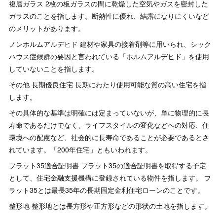
複層ガラス 2枚の板ガラスの間に乾燥した空気やガスを密封した
ガラスのことを指します。断熱性に優れ、結露になりにくいなど
のメリットがあります。
ノンホルムアルデヒド 建材や家具の接着剤等に用いられ、シック
ハウス症候群の要因と言われている「ホルムアルデヒド」を使用
していないことを指します。
その他 長期優良住宅 長期にわたり使用可能な質の高い住宅を指
します。
その具体的な基準は明確には定まっていないが、単に物理的に長
寿命であるだけでなく、ライフスタイルの変化などへの対応、住
環境への配慮など、社会的に長寿命であることが必要であるとさ
れています。「200年住宅」ともいわれます。
フラット35適合証明書 フラット35の適合証明書を取得する予定
として、住宅金融支援機構に登録されている物件を指します。 フ
ラット35とは最長35年の長期固定金利住宅ローンのことです。
整形地 整形地とは長方形や正方形などの形状の土地を指します。