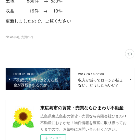
土地 530件 → 533件
収益 19件 → 19件
更新しましたので、ご覧ください
News
(
54
)
売買
(
17
)
2019.06.18 00:00
2019.06.16 00:00
不動産売却時にはどんな税
収入が減ってローンが払え
金が課税されるのか
ない。どうしたらいい?
東広島市の賃貸・売買ならひまわり不動産
広島県東広島市の賃貸・売買なら有限会社ひまわり
不動産におまかせ！物件情報を豊富に取り扱ってお
りますので、お気軽にお問い合わせください。
フォロー