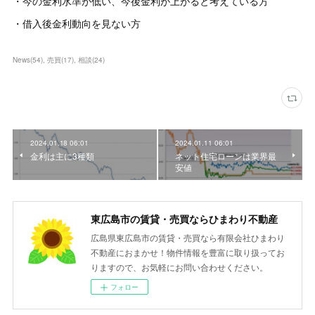
・今の金利水準が低い、今後金利が上がると考えている方
・借入後金利動向を見ない方
News
(
54
)
売買
(
17
)
相談
(
24
)
2024.01.18 06:01
2024.01.11 06:01
金利は主に3種類
ネット住宅ローンは業界最
安値
東広島市の賃貸・売買ならひまわり不動産
広島県東広島市の賃貸・売買なら有限会社ひまわり
不動産におまかせ！物件情報を豊富に取り扱ってお
りますので、お気軽にお問い合わせください。
フォロー