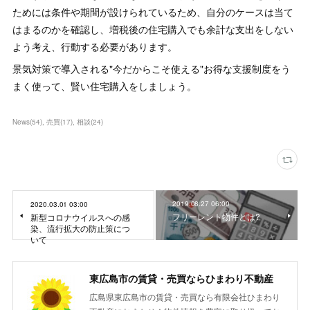
ためには条件や期間が設けられているため、自分のケースは当て
はまるのかを確認し、増税後の住宅購入でも余計な支出をしない
よう考え、行動する必要があります。
景気対策で導入される"今だからこそ使える"お得な支援制度をう
まく使って、賢い住宅購入をしましょう。
News
(
54
)
売買
(
17
)
相談
(
24
)
2019.08.27 06:00
2020.03.01 03:00
フリーレント物件とは?
新型コロナウイルスへの感
染、流行拡大の防止策につ
いて
東広島市の賃貸・売買ならひまわり不動産
広島県東広島市の賃貸・売買なら有限会社ひまわり