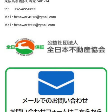
東広島市西条町寺家7401-14
tel: 082-422-0822
Mail : himawari4213@gmail.com
Mail : himawarif523@gmail.com