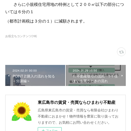
さらに小規模住宅用地の特例として２００㎡以下の部分につ
いては６分の１
（都市計画税は３分の１）に減額されます。
お役立ちコンテンツ
(
18
)
2024.02.01 00:00
2024.01.29 00:00
POINT 2:購入の流れを知る
1. 不動産取引の流れ 1-1 住
＜分譲編＞
まいを買うときの流れ
東広島市の賃貸・売買ならひまわり不動産
広島県東広島市の賃貸・売買なら有限会社ひまわり
不動産におまかせ！物件情報を豊富に取り扱ってお
りますので、お気軽にお問い合わせください。
フォロー