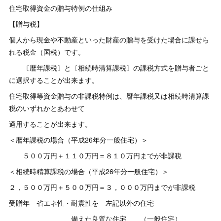
住宅取得資金の贈与特例の仕組み
【贈与税】
個人から現金や不動産といった財産の贈与を受けた場合に課せら
れる税金（国税）です。
〔暦年課税〕と〔相続時清算課税〕の課税方式を贈与者ごと
に選択することが出来ます。
住宅取得等資金贈与の非課税特例は、暦年課税又は相続時清算課
税のいずれかとあわせて
適用することが出来ます。
＜暦年課税の場合（平成26年分一般住宅）＞
５００万円＋１１０万円＝８１０万円までが非課税
＜相続時精算課税の場合（平成26年分一般住宅）＞
２，５００万円＋５００万円＝３，０００万円までが非課税
受贈年 省エネ性・耐震性を 左記以外の住宅
備えた良質な住宅 （一般住宅）