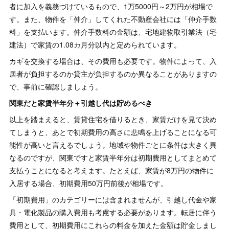
者に加入を義務づけているもので、1万5000円～2万円が相場で
す。また、物件を「仲介」してくれた不動産会社には「仲介手数
料」を支払います。仲介手数料の金額は、宅地建物取引業法（宅
建法）で家賃の1.08カ月分以内と定められています。
カギを交換する場合は、その費用も必要です。物件によって、入
居者が負担するのか貸主が負担するのか異なることがありますの
で、事前に確認しましょう。
関東だと家賃半年分＋引越し代は貯めるべき
以上を踏まえると、賃貸住宅を借りるとき、家賃だけを見て決め
てしまうと、あとで初期費用の高さに悲鳴を上げることになる可
能性が高いと言えるでしょう。地域や物件ごとに条件は大きく異
なるのですが、関東ですと家賃半年分は初期費用としてまとめて
支払うことになると考えます。たとえば、家賃が8万円の物件に
入居する場合、初期費用50万円前後が相場です。
「初期費用」のカテゴリーには含まれませんが、引越し代金や家
具・電化製品の購入費用も考慮する必要があります。転居に伴う
費用として、初期費用にこれらの料金を加えた金額は貯金しまし