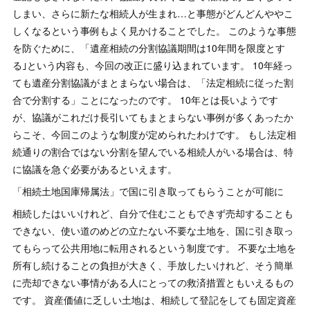
しまい、さらに新たな相続人が生まれ…と事態がどんどんややこ
しくなるという事例もよく見かけることでした。 このような事態
を防ぐために、「遺産相続の分割協議期間は10年間を限度とす
る｣という内容も、今回の改正に盛り込まれています。 10年経っ
ても遺産分割協議がまとまらない場合は、「法定相続に従った割
合で分割する」ことになったのです。 10年とは長いようです
が、協議がこれだけ長引いてもまとまらない事例が多くあったか
らこそ、今回このような制度が定められたわけです。 もし法定相
続通りの割合ではない分割を望んでいる相続人がいる場合は、特
に協議を急ぐ必要があるといえます。
「相続土地国庫帰属法」で国に引き取ってもらうことが可能に
相続したはいいけれど、自分で住むこともできず売却することも
できない、使い道のめどの立たない不要な土地を、国に引き取っ
てもらって公共用地に転用されるという制度です。 不要な土地を
所有し続けることの負担が大きく、手放したいけれど、そう簡単
に売却できない事情がある人にとっての救済措置ともいえるもの
です。 資産価値に乏しい土地は、相続して登記をしても固定資産